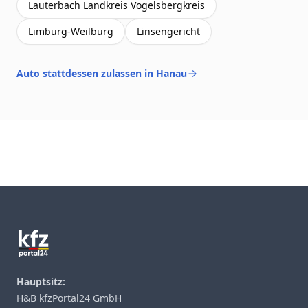
Lauterbach Landkreis Vogelsbergkreis
Limburg-Weilburg
Linsengericht
Auto stattdessen zulassen in Hanau
Footer
Hauptsitz:
H&B kfzPortal24 GmbH