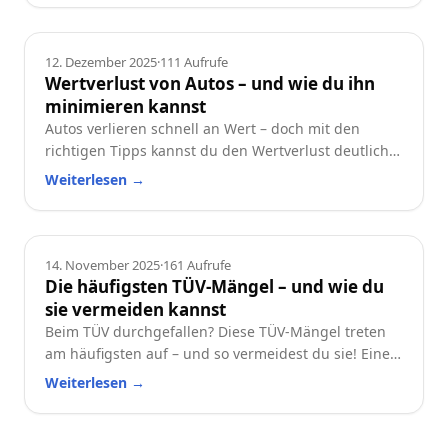
Ratgeber
12. Dezember 2025
·
111
Aufrufe
Wertverlust von Autos – und wie du ihn
minimieren kannst
Autos verlieren schnell an Wert – doch mit den
richtigen Tipps kannst du den Wertverlust deutlich
reduzieren. Erfahre, welche Faktoren besonders
Weiterlesen
→
wichtig sind und wie du dein Auto langfristig
wertstabil hältst.
Ratgeber
14. November 2025
·
161
Aufrufe
Die häufigsten TÜV-Mängel – und wie du
sie vermeiden kannst
Beim TÜV durchgefallen? Diese TÜV-Mängel treten
am häufigsten auf – und so vermeidest du sie! Eine
praktische Checkliste für alle Autofahrer.
Weiterlesen
→