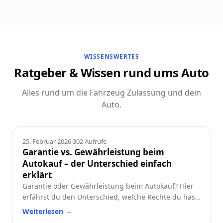
WISSENSWERTES
Ratgeber & Wissen rund ums Auto
Alles rund um die Fahrzeug Zulassung und dein
Auto.
Ratgeber
25. Februar 2026
·
302
Aufrufe
Garantie vs. Gewährleistung beim
Autokauf – der Unterschied einfach
erklärt
Garantie oder Gewährleistung beim Autokauf? Hier
erfährst du den Unterschied, welche Rechte du hast
und worauf du beim Neu- oder Gebrauchtwagen
Weiterlesen
→
achten solltest.