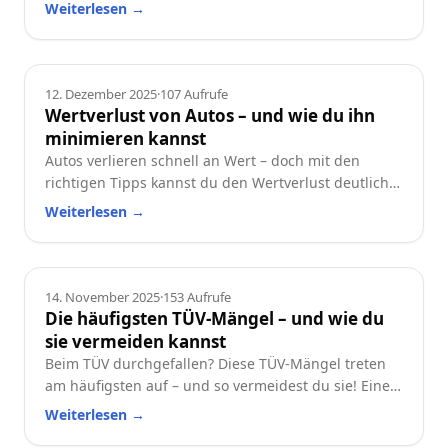
und worauf du beim Neu- oder Gebrauchtwagen
Weiterlesen
→
achten solltest.
Ratgeber
12. Dezember 2025
·
107
Aufrufe
Wertverlust von Autos – und wie du ihn
minimieren kannst
Autos verlieren schnell an Wert – doch mit den
richtigen Tipps kannst du den Wertverlust deutlich
reduzieren. Erfahre, welche Faktoren besonders
Weiterlesen
→
wichtig sind und wie du dein Auto langfristig
wertstabil hältst.
Ratgeber
14. November 2025
·
153
Aufrufe
Die häufigsten TÜV-Mängel – und wie du
sie vermeiden kannst
Beim TÜV durchgefallen? Diese TÜV-Mängel treten
am häufigsten auf – und so vermeidest du sie! Eine
praktische Checkliste für alle Autofahrer.
Weiterlesen
→