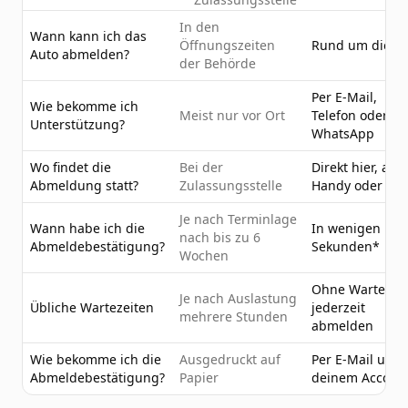
In den
Wann kann ich das
Öffnungszeiten
Rund um die U
Auto abmelden?
der Behörde
Per E-Mail,
Wie bekomme ich
Meist nur vor Ort
Telefon oder
Unterstützung?
WhatsApp
Wo findet die
Bei der
Direkt hier, am
Abmeldung statt?
Zulassungsstelle
Handy oder PC
Je nach Terminlage
Wann habe ich die
In wenigen
nach bis zu 6
Abmeldebestätigung?
Sekunden*
Wochen
Ohne Wartezeit
Je nach Auslastung
Übliche Wartezeiten
jederzeit
mehrere Stunden
abmelden
Wie bekomme ich die
Ausgedruckt auf
Per E-Mail und 
Abmeldebestätigung?
Papier
deinem Accoun