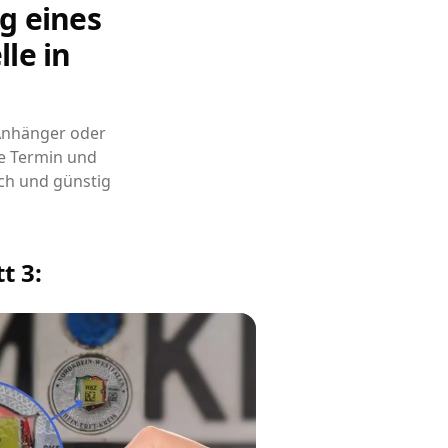
g eines
le in
 Anhänger oder
e Termin und
ch und günstig
t 3: