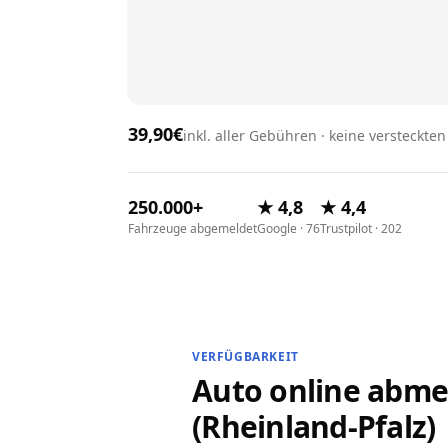
39,90€
inkl. aller Gebühren · keine versteckte
250.000+
★ 4,8
★ 4,4
Fahrzeuge abgemeldet
Google · 76
Trustpilot · 202
VERFÜGBARKEIT
Auto online abmel
(Rheinland-Pfalz)