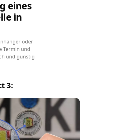
g eines
le in
 Anhänger oder
e Termin und
ch und günstig
t 3: