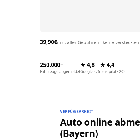
39,90€
inkl. aller Gebühren · keine versteckte
250.000+
★ 4,8
★ 4,4
Fahrzeuge abgemeldet
Google · 76
Trustpilot · 202
VERFÜGBARKEIT
Auto online abmel
(Bayern)