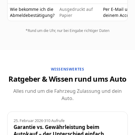
Wie bekomme ich die
Ausgedruckt auf
Per E-Mail und 
Abmeldebestätigung?
Papier
deinem Accoun
*Rund um die Uhr, nur bei Eingabe richtiger Daten
WISSENSWERTES
Ratgeber & Wissen rund ums Auto
Alles rund um die Fahrzeug Zulassung und dein
Auto.
Ratgeber
25. Februar 2026
·
310
Aufrufe
Garantie vs. Gewährleistung beim
Autokauf – der Unterschied einfach