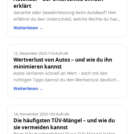
erklärt
Garantie oder Gewährleistung beim Autokauf? Hier
erfährst du den Unterschied, welche Rechte du hast
und worauf du beim Neu- oder Gebrauchtwagen
Weiterlesen
→
achten solltest.
Ratgeber
12. Dezember 2025
·
114
Aufrufe
Wertverlust von Autos – und wie du ihn
minimieren kannst
Autos verlieren schnell an Wert – doch mit den
richtigen Tipps kannst du den Wertverlust deutlich
reduzieren. Erfahre, welche Faktoren besonders
Weiterlesen
→
wichtig sind und wie du dein Auto langfristig
wertstabil hältst.
Ratgeber
14. November 2025
·
163
Aufrufe
Die häufigsten TÜV-Mängel – und wie du
sie vermeiden kannst
Beim TÜV durchgefallen? Diese TÜV-Mängel treten