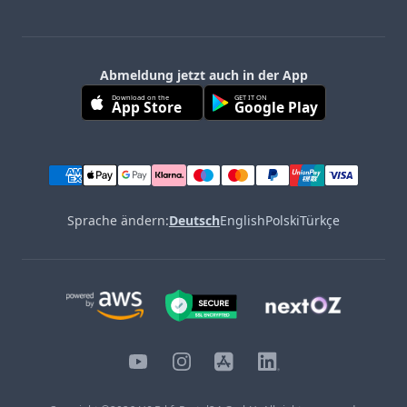
Abmeldung jetzt auch in der App
Download on the
GET IT ON
App Store
Google Play
Sprache ändern:
Deutsch
English
Polski
Türkçe
YouTube
Instagram
iOS
LinkedIn