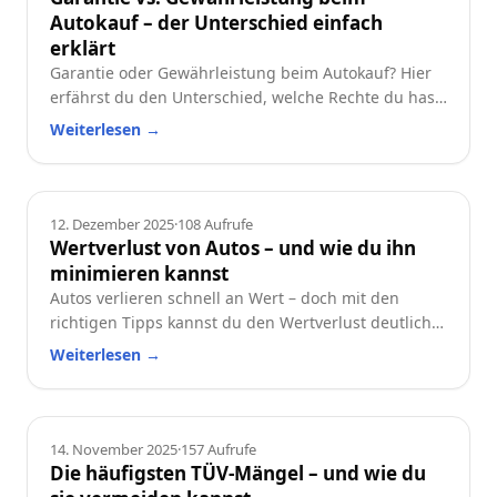
Autokauf – der Unterschied einfach
erklärt
Garantie oder Gewährleistung beim Autokauf? Hier
erfährst du den Unterschied, welche Rechte du hast
und worauf du beim Neu- oder Gebrauchtwagen
Weiterlesen
→
achten solltest.
Ratgeber
12. Dezember 2025
·
108
Aufrufe
Wertverlust von Autos – und wie du ihn
minimieren kannst
Autos verlieren schnell an Wert – doch mit den
richtigen Tipps kannst du den Wertverlust deutlich
reduzieren. Erfahre, welche Faktoren besonders
Weiterlesen
→
wichtig sind und wie du dein Auto langfristig
wertstabil hältst.
Ratgeber
14. November 2025
·
157
Aufrufe
Die häufigsten TÜV-Mängel – und wie du