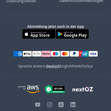
Datenschutzeinstellungen
Zulassungsstellen
Abmeldung jetzt auch in der App
Download on the
GET IT ON
App Store
Google Play
Sprache ändern:
Deutsch
English
Polski
Türkçe
YouTube
Instagram
iOS
LinkedIn