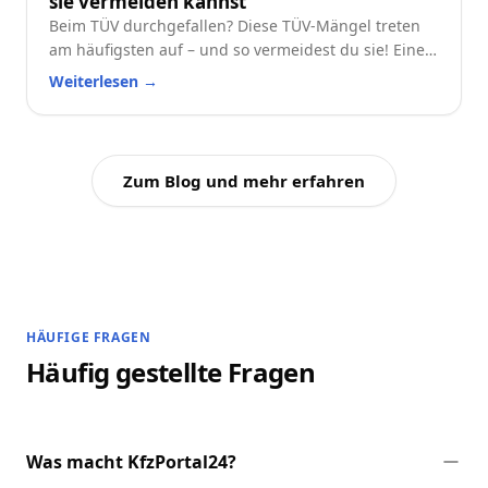
sie vermeiden kannst
Beim TÜV durchgefallen? Diese TÜV-Mängel treten
am häufigsten auf – und so vermeidest du sie! Eine
praktische Checkliste für alle Autofahrer.
Weiterlesen
→
Zum Blog und mehr erfahren
HÄUFIGE FRAGEN
Häufig gestellte Fragen
Was macht KfzPortal24?