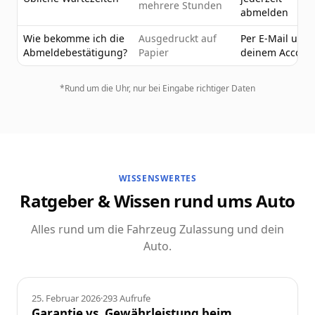
mehrere Stunden
abmelden
Wie bekomme ich die
Ausgedruckt auf
Per E-Mail und 
Abmeldebestätigung?
Papier
deinem Accoun
*Rund um die Uhr, nur bei Eingabe richtiger Daten
WISSENSWERTES
Ratgeber & Wissen rund ums Auto
Alles rund um die Fahrzeug Zulassung und dein
Auto.
Ratgeber
25. Februar 2026
·
293
Aufrufe
Garantie vs. Gewährleistung beim