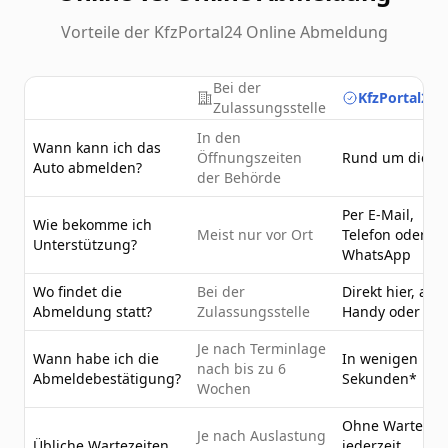
Vorteile der KfzPortal24 Online Abmeldung
Bei der
KfzPortal24.
Zulassungsstelle
In den
Wann kann ich das
Öffnungszeiten
Rund um die U
Auto abmelden?
der Behörde
Per E-Mail,
Wie bekomme ich
Meist nur vor Ort
Telefon oder
Unterstützung?
WhatsApp
Wo findet die
Bei der
Direkt hier, am
Abmeldung statt?
Zulassungsstelle
Handy oder PC
Je nach Terminlage
Wann habe ich die
In wenigen
nach bis zu 6
Abmeldebestätigung?
Sekunden*
Wochen
Ohne Wartezeit
Je nach Auslastung
Übliche Wartezeiten
jederzeit