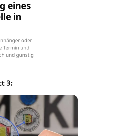
g eines
le in
 Anhänger oder
e Termin und
ch und günstig
t 3: