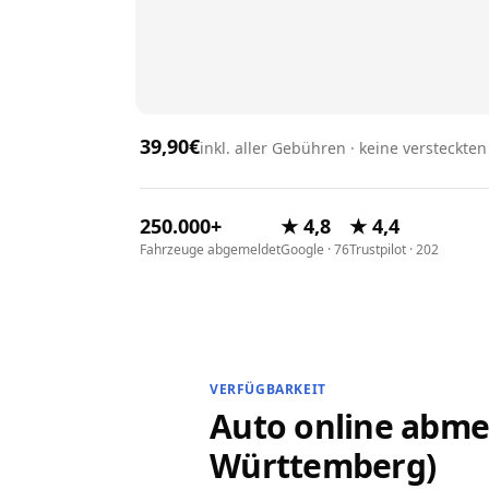
39,90€
inkl. aller Gebühren · keine versteckte
250.000+
★ 4,8
★ 4,4
Fahrzeuge abgemeldet
Google · 76
Trustpilot · 202
VERFÜGBARKEIT
Auto online abme
Württemberg)