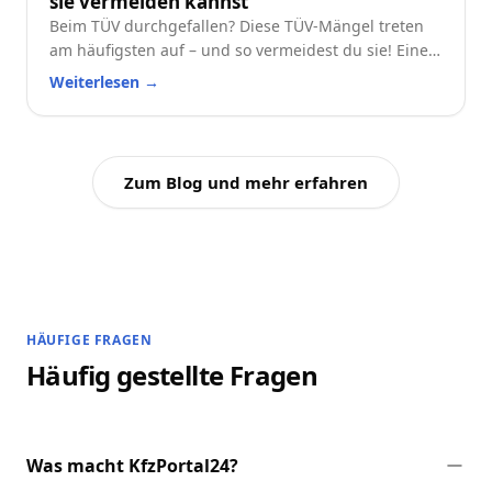
sie vermeiden kannst
Beim TÜV durchgefallen? Diese TÜV-Mängel treten
am häufigsten auf – und so vermeidest du sie! Eine
praktische Checkliste für alle Autofahrer.
Weiterlesen
→
Zum Blog und mehr erfahren
HÄUFIGE FRAGEN
Häufig gestellte Fragen
Was macht KfzPortal24?