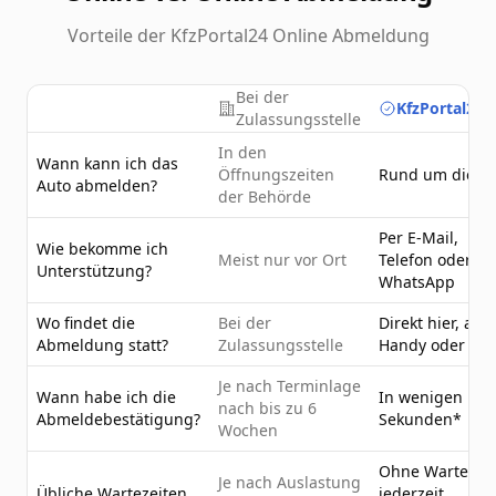
Vorteile der KfzPortal24 Online Abmeldung
Bei der
KfzPortal24.
Zulassungsstelle
In den
Wann kann ich das
Öffnungszeiten
Rund um die U
Auto abmelden?
der Behörde
Per E-Mail,
Wie bekomme ich
Meist nur vor Ort
Telefon oder
Unterstützung?
WhatsApp
Wo findet die
Bei der
Direkt hier, am
Abmeldung statt?
Zulassungsstelle
Handy oder PC
Je nach Terminlage
Wann habe ich die
In wenigen
nach bis zu 6
Abmeldebestätigung?
Sekunden*
Wochen
Ohne Wartezeit
Je nach Auslastung
Übliche Wartezeiten
jederzeit