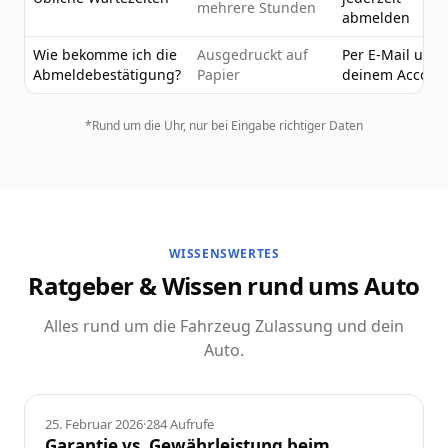
mehrere Stunden
abmelden
Wie bekomme ich die
Ausgedruckt auf
Per E-Mail und 
Abmeldebestätigung?
Papier
deinem Accoun
*Rund um die Uhr, nur bei Eingabe richtiger Daten
WISSENSWERTES
Ratgeber & Wissen rund ums Auto
Alles rund um die Fahrzeug Zulassung und dein
Auto.
Ratgeber
25. Februar 2026
·
284
Aufrufe
Garantie vs. Gewährleistung beim