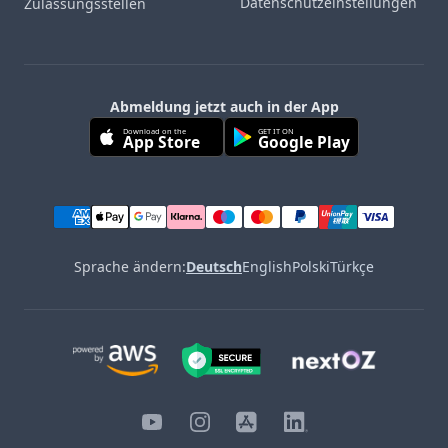
Datenschutzeinstellungen
Zulassungsstellen
Abmeldung jetzt auch in der App
Download on the
GET IT ON
App Store
Google Play
Sprache ändern:
Deutsch
English
Polski
Türkçe
YouTube
Instagram
iOS
LinkedIn