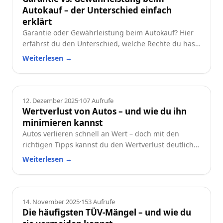
Autokauf – der Unterschied einfach
erklärt
Garantie oder Gewährleistung beim Autokauf? Hier
erfährst du den Unterschied, welche Rechte du hast
und worauf du beim Neu- oder Gebrauchtwagen
Weiterlesen
→
achten solltest.
Ratgeber
12. Dezember 2025
·
107
Aufrufe
Wertverlust von Autos – und wie du ihn
minimieren kannst
Autos verlieren schnell an Wert – doch mit den
richtigen Tipps kannst du den Wertverlust deutlich
reduzieren. Erfahre, welche Faktoren besonders
Weiterlesen
→
wichtig sind und wie du dein Auto langfristig
wertstabil hältst.
Ratgeber
14. November 2025
·
153
Aufrufe
Die häufigsten TÜV-Mängel – und wie du