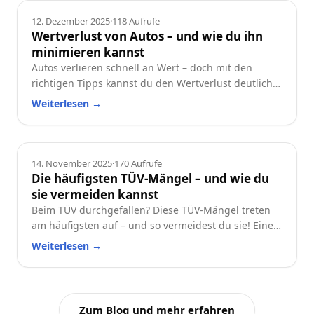
Ratgeber
12. Dezember 2025
·
118
Aufrufe
Wertverlust von Autos – und wie du ihn
minimieren kannst
Autos verlieren schnell an Wert – doch mit den
richtigen Tipps kannst du den Wertverlust deutlich
reduzieren. Erfahre, welche Faktoren besonders
Weiterlesen
→
wichtig sind und wie du dein Auto langfristig
wertstabil hältst.
Ratgeber
14. November 2025
·
170
Aufrufe
Die häufigsten TÜV-Mängel – und wie du
sie vermeiden kannst
Beim TÜV durchgefallen? Diese TÜV-Mängel treten
am häufigsten auf – und so vermeidest du sie! Eine
praktische Checkliste für alle Autofahrer.
Weiterlesen
→
Zum Blog und mehr erfahren