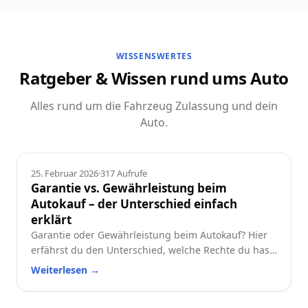
WISSENSWERTES
Ratgeber & Wissen rund ums Auto
Alles rund um die Fahrzeug Zulassung und dein
Auto.
Ratgeber
25. Februar 2026
·
317
Aufrufe
Garantie vs. Gewährleistung beim
Autokauf – der Unterschied einfach
erklärt
Garantie oder Gewährleistung beim Autokauf? Hier
erfährst du den Unterschied, welche Rechte du hast
und worauf du beim Neu- oder Gebrauchtwagen
Weiterlesen
→
achten solltest.