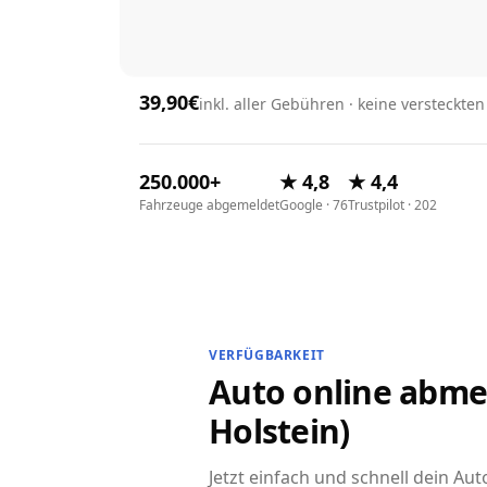
39,90€
inkl. aller Gebühren · keine versteckte
250.000+
★ 4,8
★ 4,4
Fahrzeuge abgemeldet
Google · 76
Trustpilot · 202
VERFÜGBARKEIT
Auto online abme
Holstein)
Jetzt einfach und schnell dein A