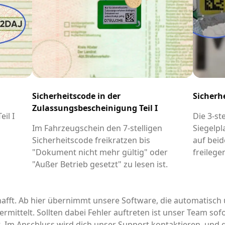
Sicherheitscode in der
Sicherh
Zulassungsbescheinigung Teil I
il I
Die 3-st
-
Im Fahrzeugschein den 7-stelligen
Siegelpl
Sicherheitscode freikratzen bis
auf beid
"Dokument nicht mehr gültig" oder
freilege
"Außer Betrieb gesetzt" zu lesen ist.
afft. Ab hier übernimmt unsere Software, die automatisch 
rmittelt. Sollten dabei Fehler auftreten ist unser Team sofo
it. Im Anschluss wird dich unser Support kontaktieren, un