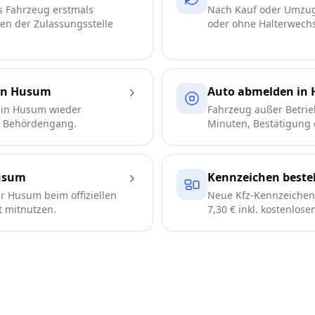
s Fahrzeug erstmals
Nach Kauf oder Umzug
ren der Zulassungsstelle
oder ohne Halterwechse
 in Husum
Auto abmelden in
 in Husum wieder
Fahrzeug außer Betrie
e Behördengang.
Minuten, Bestätigung d
usum
Kennzeichen beste
 Husum beim offiziellen
Neue Kfz-Kennzeichen 
t mitnutzen.
7,30 € inkl. kostenlos