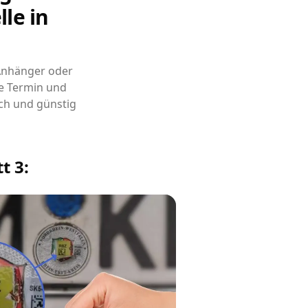
le in
 Anhänger oder
e Termin und
ch und günstig
t 3: