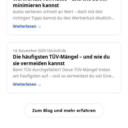
minimieren kannst
Autos verlieren schnell an Wert – doch mit den
richtigen Tipps kannst du den Wertverlust deutlich
reduzieren. Erfahre, welche Faktoren besonders
Weiterlesen
→
wichtig sind und wie du dein Auto langfristig
wertstabil hältst.
Ratgeber
14. November 2025
·
164
Aufrufe
Die häufigsten TÜV-Mängel – und wie du
sie vermeiden kannst
Beim TÜV durchgefallen? Diese TÜV-Mängel treten
am häufigsten auf – und so vermeidest du sie! Eine
praktische Checkliste für alle Autofahrer.
Weiterlesen
→
Zum Blog und mehr erfahren