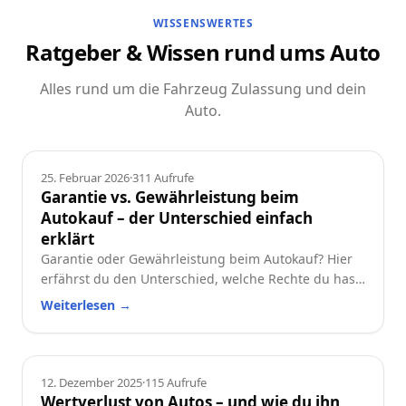
WISSENSWERTES
Ratgeber & Wissen rund ums Auto
Alles rund um die Fahrzeug Zulassung und dein
Auto.
Ratgeber
25. Februar 2026
·
311
Aufrufe
Garantie vs. Gewährleistung beim
Autokauf – der Unterschied einfach
erklärt
Garantie oder Gewährleistung beim Autokauf? Hier
erfährst du den Unterschied, welche Rechte du hast
und worauf du beim Neu- oder Gebrauchtwagen
Weiterlesen
→
achten solltest.
Ratgeber
12. Dezember 2025
·
115
Aufrufe
Wertverlust von Autos – und wie du ihn