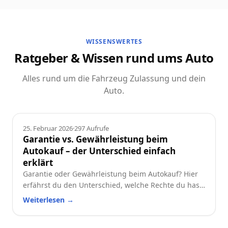
WISSENSWERTES
Ratgeber & Wissen rund ums Auto
Alles rund um die Fahrzeug Zulassung und dein
Auto.
Ratgeber
25. Februar 2026
·
297
Aufrufe
Garantie vs. Gewährleistung beim
Autokauf – der Unterschied einfach
erklärt
Garantie oder Gewährleistung beim Autokauf? Hier
erfährst du den Unterschied, welche Rechte du hast
und worauf du beim Neu- oder Gebrauchtwagen
Weiterlesen
→
achten solltest.