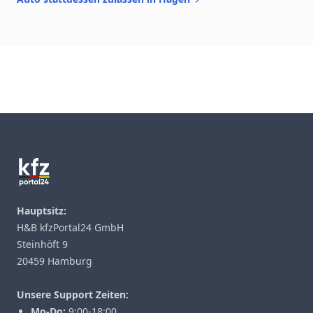
Footer
Hauptsitz:
H&B kfzPortal24 GmbH
Steinhöft 9
20459 Hamburg
Unsere Support Zeiten:
Mo-Do:
9:00-18:00