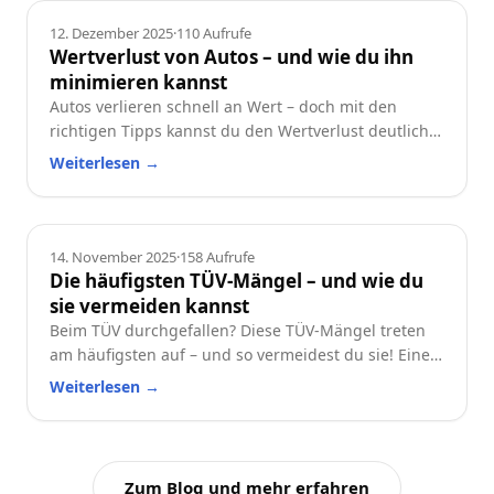
Ratgeber
12. Dezember 2025
·
110
Aufrufe
Wertverlust von Autos – und wie du ihn
minimieren kannst
Autos verlieren schnell an Wert – doch mit den
richtigen Tipps kannst du den Wertverlust deutlich
reduzieren. Erfahre, welche Faktoren besonders
Weiterlesen
→
wichtig sind und wie du dein Auto langfristig
wertstabil hältst.
Ratgeber
14. November 2025
·
158
Aufrufe
Die häufigsten TÜV-Mängel – und wie du
sie vermeiden kannst
Beim TÜV durchgefallen? Diese TÜV-Mängel treten
am häufigsten auf – und so vermeidest du sie! Eine
praktische Checkliste für alle Autofahrer.
Weiterlesen
→
Zum Blog und mehr erfahren