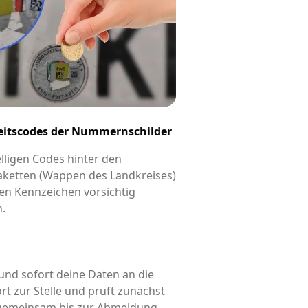
eitscodes der Nummernschilder
elligen Codes hinter den
aketten (Wappen des Landkreises)
en Kennzeichen vorsichtig
n.
und sofort deine Daten an die
rt zur Stelle und prüft zunächst
d gemeinsam bis zur Abmeldung