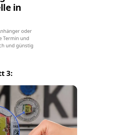
le in
 Anhänger oder
e Termin und
ch und günstig
t 3: