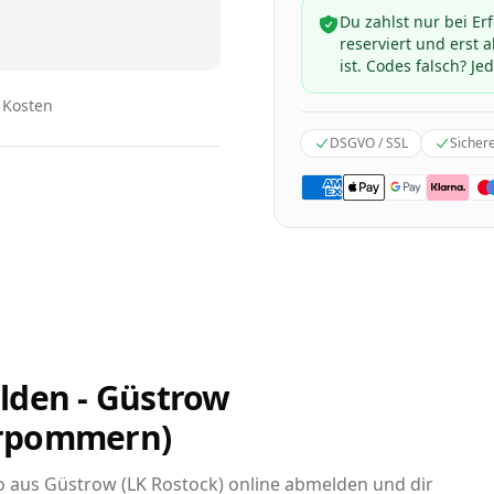
Du zahlst nur bei Er
reserviert und erst
ist. Codes falsch? Jed
n Kosten
DSGVO / SSL
Sicher
lden - Güstrow
orpommern)
to aus Güstrow (LK Rostock) online abmelden und dir