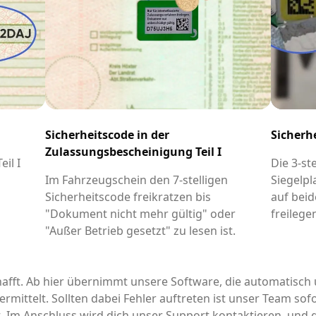
Sicherheitscode in der
Sicherh
Zulassungsbescheinigung Teil I
il I
Die 3-st
-
Im Fahrzeugschein den 7-stelligen
Siegelpl
Sicherheitscode freikratzen bis
auf beid
"Dokument nicht mehr gültig" oder
freilege
"Außer Betrieb gesetzt" zu lesen ist.
afft. Ab hier übernimmt unsere Software, die automatisch 
rmittelt. Sollten dabei Fehler auftreten ist unser Team sofo
it. Im Anschluss wird dich unser Support kontaktieren, un