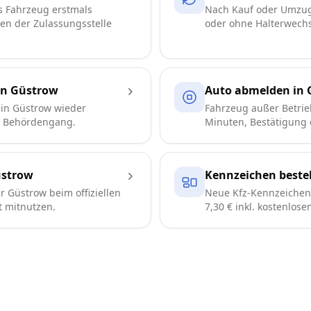
s Fahrzeug erstmals
Nach Kauf oder Umzug
ren der Zulassungsstelle
oder ohne Halterwechse
in Güstrow
Auto abmelden in 
in Güstrow wieder
Fahrzeug außer Betrie
e Behördengang.
Minuten, Bestätigung d
üstrow
Kennzeichen beste
 Güstrow beim offiziellen
Neue Kfz-Kennzeichen 
t mitnutzen.
7,30 € inkl. kostenlos