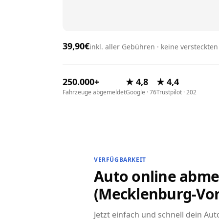
39,90€
inkl. aller Gebühren · keine versteckte
250.000+
★ 4,8
★ 4,4
Fahrzeuge abgemeldet
Google · 76
Trustpilot · 202
VERFÜGBARKEIT
Auto online abme
(Mecklenburg-V
Jetzt einfach und schnell dein Au