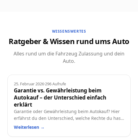
WISSENSWERTES
Ratgeber & Wissen rund ums Auto
Alles rund um die Fahrzeug Zulassung und dein
Auto.
Ratgeber
25. Februar 2026
·
296
Aufrufe
Garantie vs. Gewährleistung beim
Autokauf – der Unterschied einfach
erklärt
Garantie oder Gewährleistung beim Autokauf? Hier
erfährst du den Unterschied, welche Rechte du hast
und worauf du beim Neu- oder Gebrauchtwagen
Weiterlesen
→
achten solltest.