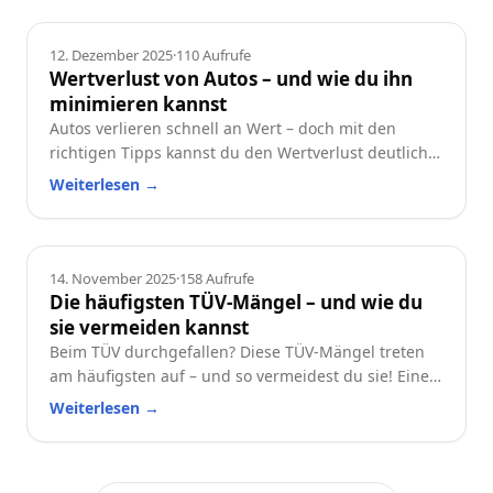
Ratgeber
12. Dezember 2025
·
110
Aufrufe
Wertverlust von Autos – und wie du ihn
minimieren kannst
Autos verlieren schnell an Wert – doch mit den
richtigen Tipps kannst du den Wertverlust deutlich
reduzieren. Erfahre, welche Faktoren besonders
Weiterlesen
→
wichtig sind und wie du dein Auto langfristig
wertstabil hältst.
Ratgeber
14. November 2025
·
158
Aufrufe
Die häufigsten TÜV-Mängel – und wie du
sie vermeiden kannst
Beim TÜV durchgefallen? Diese TÜV-Mängel treten
am häufigsten auf – und so vermeidest du sie! Eine
praktische Checkliste für alle Autofahrer.
Weiterlesen
→