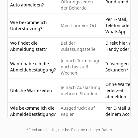
Öffnungszeiten
Rund um die U
Auto abmelden?
der Behörde
Per E-Mail,
Wie bekomme ich
Meist nur vor Ort
Telefon oder
Unterstützung?
WhatsApp
Wo findet die
Bei der
Direkt hier, am
Abmeldung statt?
Zulassungsstelle
Handy oder PC
Je nach Terminlage
Wann habe ich die
In wenigen
nach bis zu 6
Abmeldebestätigung?
Sekunden*
Wochen
Ohne Wartezeit
Je nach Auslastung
Übliche Wartezeiten
jederzeit
mehrere Stunden
abmelden
Wie bekomme ich die
Ausgedruckt auf
Per E-Mail und 
Abmeldebestätigung?
Papier
deinem Accoun
*Rund um die Uhr, nur bei Eingabe richtiger Daten