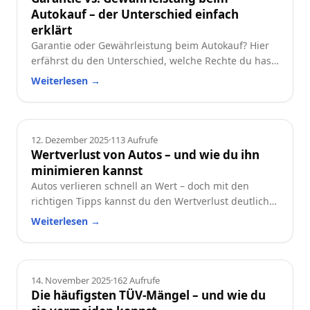
Autokauf – der Unterschied einfach
erklärt
Garantie oder Gewährleistung beim Autokauf? Hier
erfährst du den Unterschied, welche Rechte du hast
und worauf du beim Neu- oder Gebrauchtwagen
Weiterlesen
→
achten solltest.
Ratgeber
12. Dezember 2025
·
113
Aufrufe
Wertverlust von Autos – und wie du ihn
minimieren kannst
Autos verlieren schnell an Wert – doch mit den
richtigen Tipps kannst du den Wertverlust deutlich
reduzieren. Erfahre, welche Faktoren besonders
Weiterlesen
→
wichtig sind und wie du dein Auto langfristig
wertstabil hältst.
Ratgeber
14. November 2025
·
162
Aufrufe
Die häufigsten TÜV-Mängel – und wie du