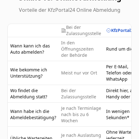
Vorteile der KfzPortal24 Online Abmeldung
Bei der
KfzPortal24.
Zulassungsstelle
In den
Wann kann ich das
Öffnungszeiten
Rund um die U
Auto abmelden?
der Behörde
Per E-Mail,
Wie bekomme ich
Meist nur vor Ort
Telefon oder
Unterstützung?
WhatsApp
Wo findet die
Bei der
Direkt hier, am
Abmeldung statt?
Zulassungsstelle
Handy oder PC
Je nach Terminlage
Wann habe ich die
In wenigen
nach bis zu 6
Abmeldebestätigung?
Sekunden*
Wochen
Ohne Wartezeit
Je nach Auslastung
Übliche Wartezeiten
jederzeit