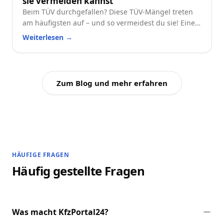
sie vermeiden kannst
Beim TÜV durchgefallen? Diese TÜV-Mängel treten
am häufigsten auf – und so vermeidest du sie! Eine
praktische Checkliste für alle Autofahrer.
Weiterlesen
→
Zum Blog und mehr erfahren
HÄUFIGE FRAGEN
Häufig gestellte Fragen
Was macht KfzPortal24?