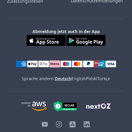
Datenschutzeinstellungen
Zulassungsstellen
Abmeldung jetzt auch in der App
Download on the
GET IT ON
App Store
Google Play
Sprache ändern:
Deutsch
English
Polski
Türkçe
YouTube
Instagram
iOS
LinkedIn