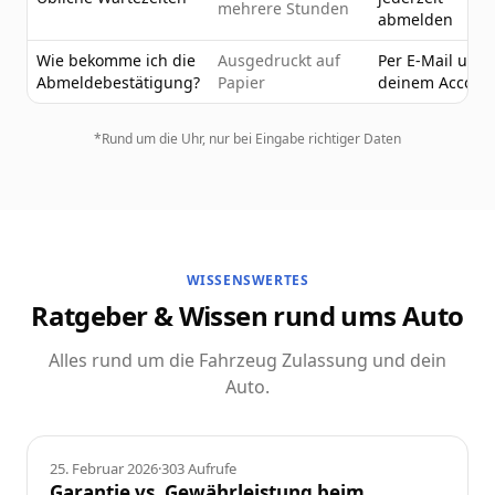
mehrere Stunden
abmelden
Wie bekomme ich die
Ausgedruckt auf
Per E-Mail und 
Abmeldebestätigung?
Papier
deinem Accoun
*Rund um die Uhr, nur bei Eingabe richtiger Daten
WISSENSWERTES
Ratgeber & Wissen rund ums Auto
Alles rund um die Fahrzeug Zulassung und dein
Auto.
Ratgeber
25. Februar 2026
·
303
Aufrufe
Garantie vs. Gewährleistung beim