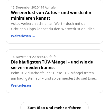
Ratgeber
12. Dezember 2025
·
114
Aufrufe
Wertverlust von Autos – und wie du ihn
minimieren kannst
Autos verlieren schnell an Wert – doch mit den
richtigen Tipps kannst du den Wertverlust deutlich
reduzieren. Erfahre, welche Faktoren besonders
Weiterlesen
→
wichtig sind und wie du dein Auto langfristig
wertstabil hältst.
Ratgeber
14. November 2025
·
163
Aufrufe
Die häufigsten TÜV-Mängel – und wie du
sie vermeiden kannst
Beim TÜV durchgefallen? Diese TÜV-Mängel treten
am häufigsten auf – und so vermeidest du sie! Eine
praktische Checkliste für alle Autofahrer.
Weiterlesen
→
Zum Blog und mehr erfahren