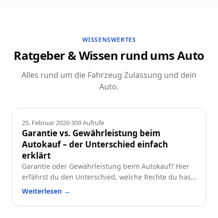
WISSENSWERTES
Ratgeber & Wissen rund ums Auto
Alles rund um die Fahrzeug Zulassung und dein
Auto.
Ratgeber
25. Februar 2026
·
309
Aufrufe
Garantie vs. Gewährleistung beim
Autokauf – der Unterschied einfach
erklärt
Garantie oder Gewährleistung beim Autokauf? Hier
erfährst du den Unterschied, welche Rechte du hast
und worauf du beim Neu- oder Gebrauchtwagen
Weiterlesen
→
achten solltest.