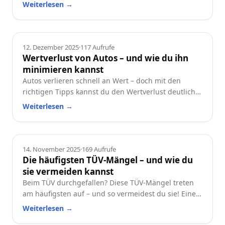
und worauf du beim Neu- oder Gebrauchtwagen
Weiterlesen
→
achten solltest.
Ratgeber
12. Dezember 2025
·
117
Aufrufe
Wertverlust von Autos – und wie du ihn
minimieren kannst
Autos verlieren schnell an Wert – doch mit den
richtigen Tipps kannst du den Wertverlust deutlich
reduzieren. Erfahre, welche Faktoren besonders
Weiterlesen
→
wichtig sind und wie du dein Auto langfristig
wertstabil hältst.
Ratgeber
14. November 2025
·
169
Aufrufe
Die häufigsten TÜV-Mängel – und wie du
sie vermeiden kannst
Beim TÜV durchgefallen? Diese TÜV-Mängel treten
am häufigsten auf – und so vermeidest du sie! Eine
praktische Checkliste für alle Autofahrer.
Weiterlesen
→