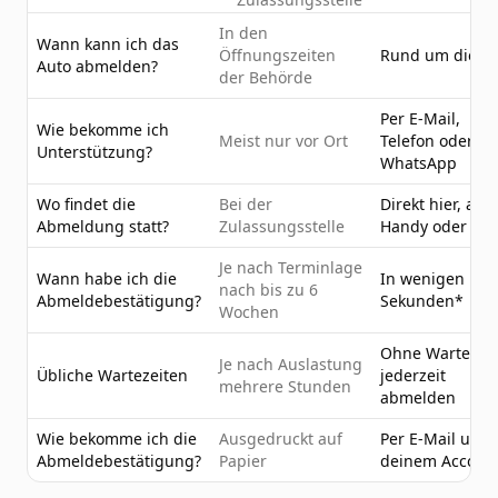
In den
Wann kann ich das
Öffnungszeiten
Rund um die U
Auto abmelden?
der Behörde
Per E-Mail,
Wie bekomme ich
Meist nur vor Ort
Telefon oder
Unterstützung?
WhatsApp
Wo findet die
Bei der
Direkt hier, am
Abmeldung statt?
Zulassungsstelle
Handy oder PC
Je nach Terminlage
Wann habe ich die
In wenigen
nach bis zu 6
Abmeldebestätigung?
Sekunden*
Wochen
Ohne Wartezeit
Je nach Auslastung
Übliche Wartezeiten
jederzeit
mehrere Stunden
abmelden
Wie bekomme ich die
Ausgedruckt auf
Per E-Mail und 
Abmeldebestätigung?
Papier
deinem Accoun