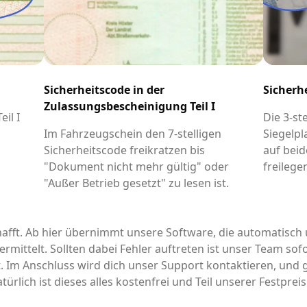
Sicherheitscode in der
Sicherh
Zulassungsbescheinigung Teil I
il I
Die 3-st
-
Im Fahrzeugschein den 7-stelligen
Siegelpl
Sicherheitscode freikratzen bis
auf beid
"Dokument nicht mehr gültig" oder
freilege
"Außer Betrieb gesetzt" zu lesen ist.
afft. Ab hier übernimmt unsere Software, die automatisch 
rmittelt. Sollten dabei Fehler auftreten ist unser Team sofo
it. Im Anschluss wird dich unser Support kontaktieren, un
türlich ist dieses alles kostenfrei und Teil unserer Festpre