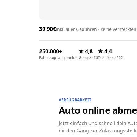
39,90€
inkl. aller Gebühren · keine versteckte
250.000+
★ 4,8
★ 4,4
Fahrzeuge abgemeldet
Google · 76
Trustpilot · 202
VERFÜGBARKEIT
Auto online abme
Jetzt einfach und schnell dein A
dir den Gang zur Zulassungsstell