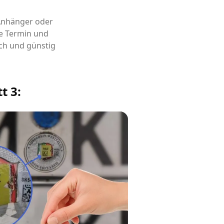
 Anhänger oder
e Termin und
ch und günstig
t 3: