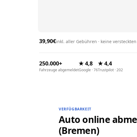
39,90€
inkl. aller Gebühren · keine versteckte
250.000+
★ 4,8
★ 4,4
Fahrzeuge abgemeldet
Google · 76
Trustpilot · 202
VERFÜGBARKEIT
Auto online abme
(Bremen)