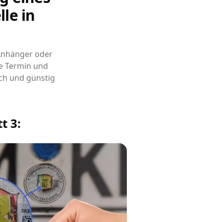
le in
 Anhänger oder
e Termin und
ch und günstig
t 3: