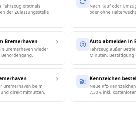
s Fahrzeug erstmals
Nach Kauf oder Umzug
ren der Zulassungsstelle
oder ohne Halterwechse
in Bremerhaven
Auto abmelden in
 in Bremerhaven wieder
Fahrzeug außer Betrie
e Behördengang.
Minuten, Bestätigung d
remerhaven
Kennzeichen beste
ür Bremerhaven beim
Neue Kfz-Kennzeichen 
n und direkt mitnutzen.
7,30 € inkl. kostenlos