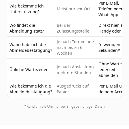
Per E-Mail,
Wie bekomme ich
Meist nur vor Ort
Telefon oder
Unterstützung?
WhatsApp
Wo findet die
Bei der
Direkt hier, am
Abmeldung statt?
Zulassungsstelle
Handy oder PC
Je nach Terminlage
Wann habe ich die
In wenigen
nach bis zu 6
Abmeldebestätigung?
Sekunden*
Wochen
Ohne Wartezeit
Je nach Auslastung
Übliche Wartezeiten
jederzeit
mehrere Stunden
abmelden
Wie bekomme ich die
Ausgedruckt auf
Per E-Mail und 
Abmeldebestätigung?
Papier
deinem Accoun
*Rund um die Uhr, nur bei Eingabe richtiger Daten