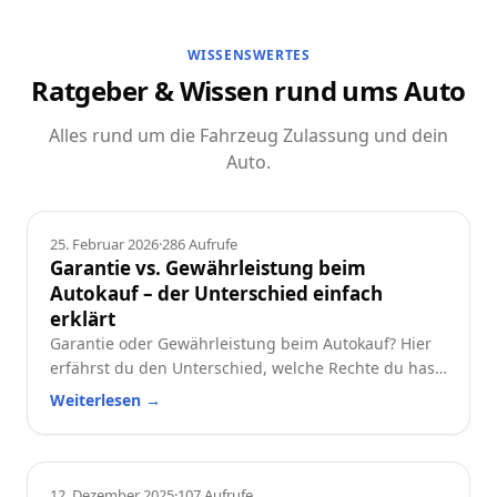
WISSENSWERTES
Ratgeber & Wissen rund ums Auto
Alles rund um die Fahrzeug Zulassung und dein
Auto.
Ratgeber
25. Februar 2026
·
286
Aufrufe
Garantie vs. Gewährleistung beim
Autokauf – der Unterschied einfach
erklärt
Garantie oder Gewährleistung beim Autokauf? Hier
erfährst du den Unterschied, welche Rechte du hast
und worauf du beim Neu- oder Gebrauchtwagen
Weiterlesen
→
achten solltest.
Ratgeber
12. Dezember 2025
·
107
Aufrufe