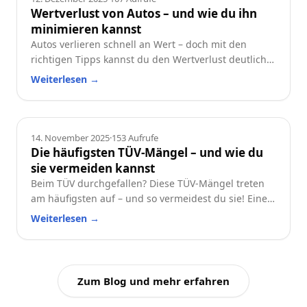
Wertverlust von Autos – und wie du ihn
minimieren kannst
Autos verlieren schnell an Wert – doch mit den
richtigen Tipps kannst du den Wertverlust deutlich
reduzieren. Erfahre, welche Faktoren besonders
Weiterlesen
→
wichtig sind und wie du dein Auto langfristig
wertstabil hältst.
Ratgeber
14. November 2025
·
153
Aufrufe
Die häufigsten TÜV-Mängel – und wie du
sie vermeiden kannst
Beim TÜV durchgefallen? Diese TÜV-Mängel treten
am häufigsten auf – und so vermeidest du sie! Eine
praktische Checkliste für alle Autofahrer.
Weiterlesen
→
Zum Blog und mehr erfahren