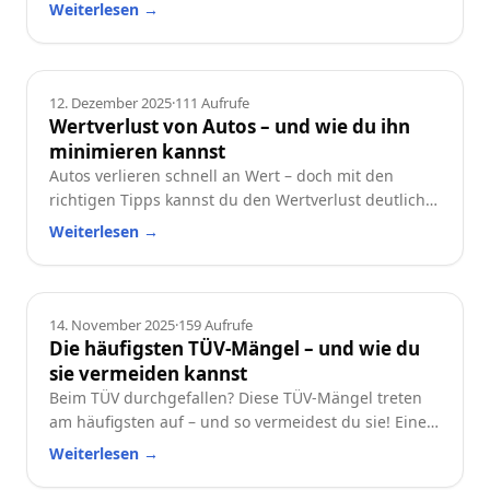
und worauf du beim Neu- oder Gebrauchtwagen
Weiterlesen
→
achten solltest.
Ratgeber
12. Dezember 2025
·
111
Aufrufe
Wertverlust von Autos – und wie du ihn
minimieren kannst
Autos verlieren schnell an Wert – doch mit den
richtigen Tipps kannst du den Wertverlust deutlich
reduzieren. Erfahre, welche Faktoren besonders
Weiterlesen
→
wichtig sind und wie du dein Auto langfristig
wertstabil hältst.
Ratgeber
14. November 2025
·
159
Aufrufe
Die häufigsten TÜV-Mängel – und wie du
sie vermeiden kannst
Beim TÜV durchgefallen? Diese TÜV-Mängel treten
am häufigsten auf – und so vermeidest du sie! Eine
praktische Checkliste für alle Autofahrer.
Weiterlesen
→