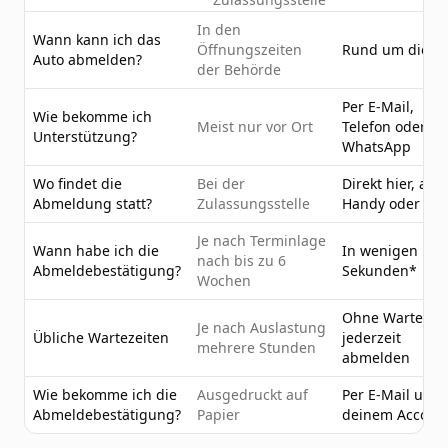
In den
Wann kann ich das
Öffnungszeiten
Rund um die U
Auto abmelden?
der Behörde
Per E-Mail,
Wie bekomme ich
Meist nur vor Ort
Telefon oder
Unterstützung?
WhatsApp
Wo findet die
Bei der
Direkt hier, am
Abmeldung statt?
Zulassungsstelle
Handy oder PC
Je nach Terminlage
Wann habe ich die
In wenigen
nach bis zu 6
Abmeldebestätigung?
Sekunden*
Wochen
Ohne Wartezeit
Je nach Auslastung
Übliche Wartezeiten
jederzeit
mehrere Stunden
abmelden
Wie bekomme ich die
Ausgedruckt auf
Per E-Mail und 
Abmeldebestätigung?
Papier
deinem Accoun