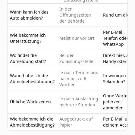
In den
Wann kann ich das
Öffnungszeiten
Rund um die U
Auto abmelden?
der Behörde
Per E-Mail,
Wie bekomme ich
Meist nur vor Ort
Telefon oder
Unterstützung?
WhatsApp
Wo findet die
Bei der
Direkt hier, am
Abmeldung statt?
Zulassungsstelle
Handy oder PC
Je nach Terminlage
Wann habe ich die
In wenigen
nach bis zu 6
Abmeldebestätigung?
Sekunden*
Wochen
Ohne Wartezeit
Je nach Auslastung
Übliche Wartezeiten
jederzeit
mehrere Stunden
abmelden
Wie bekomme ich die
Ausgedruckt auf
Per E-Mail und 
Abmeldebestätigung?
Papier
deinem Accoun