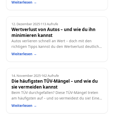
und worauf du beim Neu- oder Gebrauchtwagen
Weiterlesen
→
achten solltest.
Ratgeber
12. Dezember 2025
·
113
Aufrufe
Wertverlust von Autos – und wie du ihn
minimieren kannst
Autos verlieren schnell an Wert – doch mit den
richtigen Tipps kannst du den Wertverlust deutlich
reduzieren. Erfahre, welche Faktoren besonders
Weiterlesen
→
wichtig sind und wie du dein Auto langfristig
wertstabil hältst.
Ratgeber
14. November 2025
·
162
Aufrufe
Die häufigsten TÜV-Mängel – und wie du
sie vermeiden kannst
Beim TÜV durchgefallen? Diese TÜV-Mängel treten
am häufigsten auf – und so vermeidest du sie! Eine
praktische Checkliste für alle Autofahrer.
Weiterlesen
→