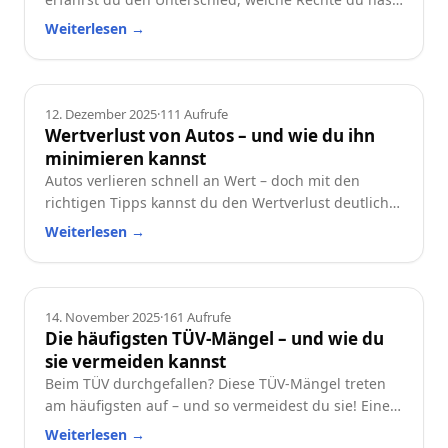
und worauf du beim Neu- oder Gebrauchtwagen
Weiterlesen
→
achten solltest.
Ratgeber
12. Dezember 2025
·
111
Aufrufe
Wertverlust von Autos – und wie du ihn
minimieren kannst
Autos verlieren schnell an Wert – doch mit den
richtigen Tipps kannst du den Wertverlust deutlich
reduzieren. Erfahre, welche Faktoren besonders
Weiterlesen
→
wichtig sind und wie du dein Auto langfristig
wertstabil hältst.
Ratgeber
14. November 2025
·
161
Aufrufe
Die häufigsten TÜV-Mängel – und wie du
sie vermeiden kannst
Beim TÜV durchgefallen? Diese TÜV-Mängel treten
am häufigsten auf – und so vermeidest du sie! Eine
praktische Checkliste für alle Autofahrer.
Weiterlesen
→