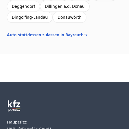
Deggendorf
Dillingen a.d. Donau
Dingolfing-Landau
Donauwörth
Auto stattdessen zulassen in Bayreuth
Footer
Hauptsitz:
H&B kfzPortal24 GmbH