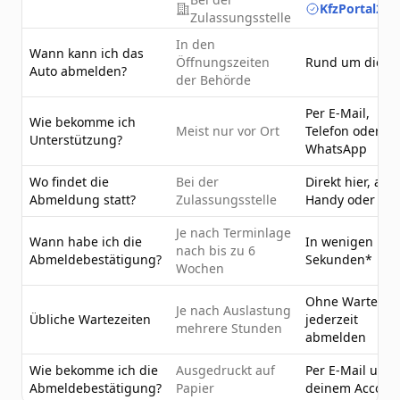
KfzPortal24.
Zulassungsstelle
In den
Wann kann ich das
Öffnungszeiten
Rund um die U
Auto abmelden?
der Behörde
Per E-Mail,
Wie bekomme ich
Meist nur vor Ort
Telefon oder
Unterstützung?
WhatsApp
Wo findet die
Bei der
Direkt hier, am
Abmeldung statt?
Zulassungsstelle
Handy oder PC
Je nach Terminlage
Wann habe ich die
In wenigen
nach bis zu 6
Abmeldebestätigung?
Sekunden*
Wochen
Ohne Wartezeit
Je nach Auslastung
Übliche Wartezeiten
jederzeit
mehrere Stunden
abmelden
Wie bekomme ich die
Ausgedruckt auf
Per E-Mail und 
Abmeldebestätigung?
Papier
deinem Accoun