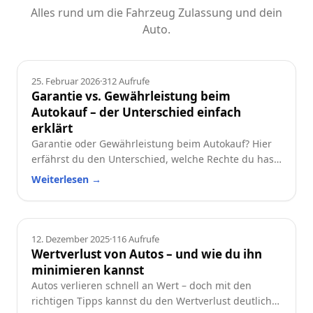
Alles rund um die Fahrzeug Zulassung und dein
Auto.
Ratgeber
25. Februar 2026
·
312
Aufrufe
Garantie vs. Gewährleistung beim
Autokauf – der Unterschied einfach
erklärt
Garantie oder Gewährleistung beim Autokauf? Hier
erfährst du den Unterschied, welche Rechte du hast
und worauf du beim Neu- oder Gebrauchtwagen
Weiterlesen
→
achten solltest.
Ratgeber
12. Dezember 2025
·
116
Aufrufe
Wertverlust von Autos – und wie du ihn
minimieren kannst
Autos verlieren schnell an Wert – doch mit den
richtigen Tipps kannst du den Wertverlust deutlich