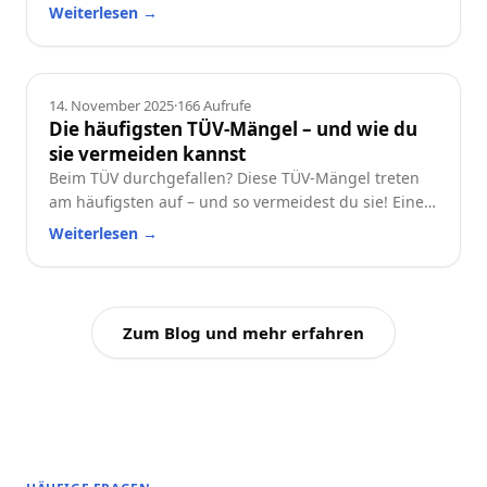
reduzieren. Erfahre, welche Faktoren besonders
Weiterlesen
→
wichtig sind und wie du dein Auto langfristig
wertstabil hältst.
Ratgeber
14. November 2025
·
166
Aufrufe
Die häufigsten TÜV-Mängel – und wie du
sie vermeiden kannst
Beim TÜV durchgefallen? Diese TÜV-Mängel treten
am häufigsten auf – und so vermeidest du sie! Eine
praktische Checkliste für alle Autofahrer.
Weiterlesen
→
Zum Blog und mehr erfahren