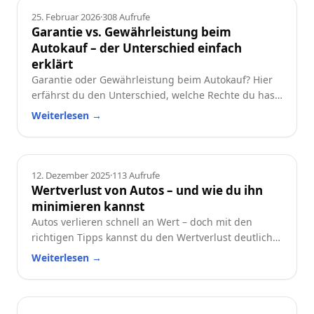
Ratgeber
25. Februar 2026
·
308
Aufrufe
Garantie vs. Gewährleistung beim
Autokauf – der Unterschied einfach
erklärt
Garantie oder Gewährleistung beim Autokauf? Hier
erfährst du den Unterschied, welche Rechte du hast
und worauf du beim Neu- oder Gebrauchtwagen
Weiterlesen
→
achten solltest.
Ratgeber
12. Dezember 2025
·
113
Aufrufe
Wertverlust von Autos – und wie du ihn
minimieren kannst
Autos verlieren schnell an Wert – doch mit den
richtigen Tipps kannst du den Wertverlust deutlich
reduzieren. Erfahre, welche Faktoren besonders
Weiterlesen
→
wichtig sind und wie du dein Auto langfristig
wertstabil hältst.
Ratgeber