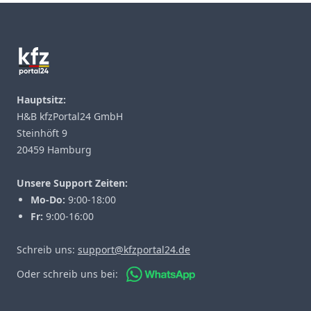
Footer
Hauptsitz:
H&B kfzPortal24 GmbH
Steinhöft 9
20459 Hamburg
Unsere Support Zeiten:
Mo-Do:
9:00-18:00
Fr:
9:00-16:00
Schreib uns:
support@kfzportal24.de
Oder schreib uns bei: