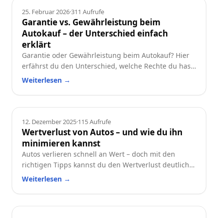
Ratgeber
25. Februar 2026
·
311
Aufrufe
Garantie vs. Gewährleistung beim
Autokauf – der Unterschied einfach
erklärt
Garantie oder Gewährleistung beim Autokauf? Hier
erfährst du den Unterschied, welche Rechte du hast
und worauf du beim Neu- oder Gebrauchtwagen
Weiterlesen
→
achten solltest.
Ratgeber
12. Dezember 2025
·
115
Aufrufe
Wertverlust von Autos – und wie du ihn
minimieren kannst
Autos verlieren schnell an Wert – doch mit den
richtigen Tipps kannst du den Wertverlust deutlich
reduzieren. Erfahre, welche Faktoren besonders
Weiterlesen
→
wichtig sind und wie du dein Auto langfristig
wertstabil hältst.
Ratgeber