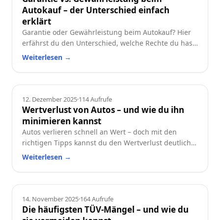
Autokauf – der Unterschied einfach
erklärt
Garantie oder Gewährleistung beim Autokauf? Hier
erfährst du den Unterschied, welche Rechte du hast
und worauf du beim Neu- oder Gebrauchtwagen
Weiterlesen
→
achten solltest.
Ratgeber
12. Dezember 2025
·
114
Aufrufe
Wertverlust von Autos – und wie du ihn
minimieren kannst
Autos verlieren schnell an Wert – doch mit den
richtigen Tipps kannst du den Wertverlust deutlich
reduzieren. Erfahre, welche Faktoren besonders
Weiterlesen
→
wichtig sind und wie du dein Auto langfristig
wertstabil hältst.
Ratgeber
14. November 2025
·
164
Aufrufe
Die häufigsten TÜV-Mängel – und wie du