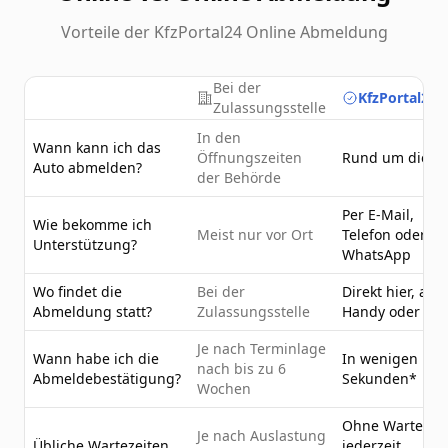
Vorteile der KfzPortal24 Online Abmeldung
Bei der
KfzPortal24.
Zulassungsstelle
In den
Wann kann ich das
Öffnungszeiten
Rund um die U
Auto abmelden?
der Behörde
Per E-Mail,
Wie bekomme ich
Meist nur vor Ort
Telefon oder
Unterstützung?
WhatsApp
Wo findet die
Bei der
Direkt hier, am
Abmeldung statt?
Zulassungsstelle
Handy oder PC
Je nach Terminlage
Wann habe ich die
In wenigen
nach bis zu 6
Abmeldebestätigung?
Sekunden*
Wochen
Ohne Wartezeit
Je nach Auslastung
Übliche Wartezeiten
jederzeit