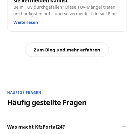
sie vermeiden kannst
Beim TÜV durchgefallen? Diese TÜV-Mängel treten
am häufigsten auf – und so vermeidest du sie! Eine
praktische Checkliste für alle Autofahrer.
Weiterlesen
→
Zum Blog und mehr erfahren
HÄUFIGE FRAGEN
Häufig gestellte Fragen
Was macht KfzPortal24?