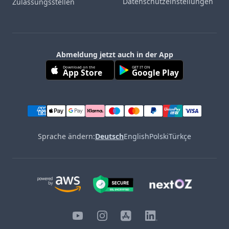
Datenschutzeinstellungen
Zulassungsstellen
Abmeldung jetzt auch in der App
Download on the
GET IT ON
App Store
Google Play
Sprache ändern:
Deutsch
English
Polski
Türkçe
YouTube
Instagram
iOS
LinkedIn