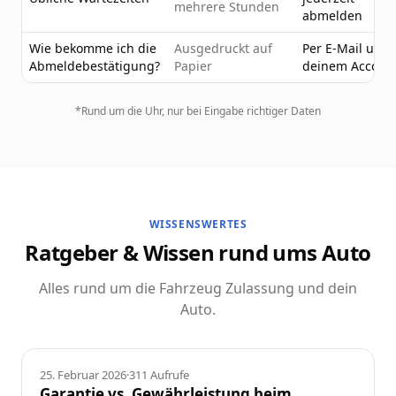
mehrere Stunden
abmelden
Wie bekomme ich die
Ausgedruckt auf
Per E-Mail und 
Abmeldebestätigung?
Papier
deinem Accoun
*Rund um die Uhr, nur bei Eingabe richtiger Daten
WISSENSWERTES
Ratgeber & Wissen rund ums Auto
Alles rund um die Fahrzeug Zulassung und dein
Auto.
Ratgeber
25. Februar 2026
·
311
Aufrufe
Garantie vs. Gewährleistung beim