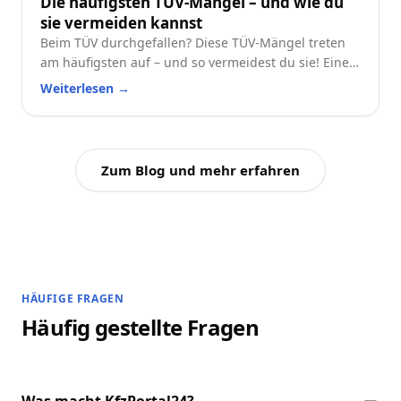
Die häufigsten TÜV-Mängel – und wie du
sie vermeiden kannst
Beim TÜV durchgefallen? Diese TÜV-Mängel treten
am häufigsten auf – und so vermeidest du sie! Eine
praktische Checkliste für alle Autofahrer.
Weiterlesen
→
Zum Blog und mehr erfahren
HÄUFIGE FRAGEN
Häufig gestellte Fragen