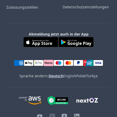
Datenschutzeinstellungen
Zulassungsstellen
Abmeldung jetzt auch in der App
Download on the
GET IT ON
App Store
Google Play
Sprache ändern:
Deutsch
English
Polski
Türkçe
YouTube
Instagram
iOS
LinkedIn