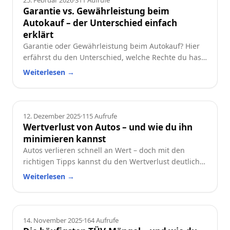
25. Februar 2026
·
311
Aufrufe
Garantie vs. Gewährleistung beim
Autokauf – der Unterschied einfach
erklärt
Garantie oder Gewährleistung beim Autokauf? Hier
erfährst du den Unterschied, welche Rechte du hast
und worauf du beim Neu- oder Gebrauchtwagen
Weiterlesen
→
achten solltest.
Ratgeber
12. Dezember 2025
·
115
Aufrufe
Wertverlust von Autos – und wie du ihn
minimieren kannst
Autos verlieren schnell an Wert – doch mit den
richtigen Tipps kannst du den Wertverlust deutlich
reduzieren. Erfahre, welche Faktoren besonders
Weiterlesen
→
wichtig sind und wie du dein Auto langfristig
wertstabil hältst.
Ratgeber
14. November 2025
·
164
Aufrufe