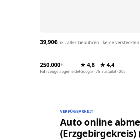
39,90€
inkl. aller Gebühren · keine versteckte
250.000+
★ 4,8
★ 4,4
Fahrzeuge abgemeldet
Google · 76
Trustpilot · 202
VERFÜGBARKEIT
Auto online abme
(Erzgebirgekreis)