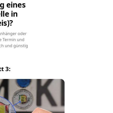
g eines
le in
is)?
 Anhänger oder
e Termin und
ch und günstig
t 3: