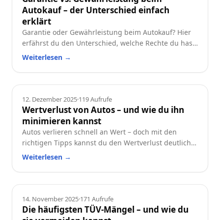
Autokauf – der Unterschied einfach
erklärt
Garantie oder Gewährleistung beim Autokauf? Hier
erfährst du den Unterschied, welche Rechte du hast
und worauf du beim Neu- oder Gebrauchtwagen
Weiterlesen
→
achten solltest.
Ratgeber
12. Dezember 2025
·
119
Aufrufe
Wertverlust von Autos – und wie du ihn
minimieren kannst
Autos verlieren schnell an Wert – doch mit den
richtigen Tipps kannst du den Wertverlust deutlich
reduzieren. Erfahre, welche Faktoren besonders
Weiterlesen
→
wichtig sind und wie du dein Auto langfristig
wertstabil hältst.
Ratgeber
14. November 2025
·
171
Aufrufe
Die häufigsten TÜV-Mängel – und wie du