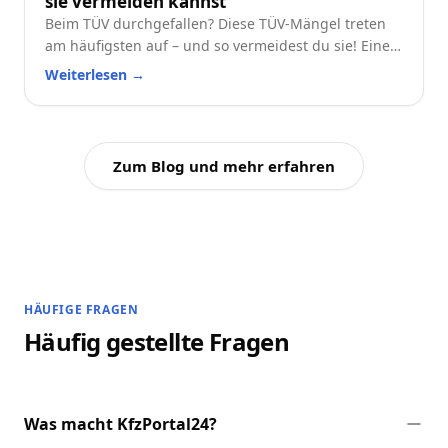
sie vermeiden kannst
Beim TÜV durchgefallen? Diese TÜV-Mängel treten
am häufigsten auf – und so vermeidest du sie! Eine
praktische Checkliste für alle Autofahrer.
Weiterlesen
→
Zum Blog und mehr erfahren
HÄUFIGE FRAGEN
Häufig gestellte Fragen
Was macht KfzPortal24?