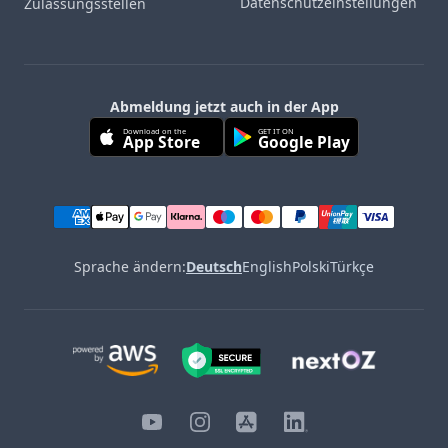
Datenschutzeinstellungen
Zulassungsstellen
Abmeldung jetzt auch in der App
Download on the
GET IT ON
App Store
Google Play
Sprache ändern:
Deutsch
English
Polski
Türkçe
YouTube
Instagram
iOS
LinkedIn