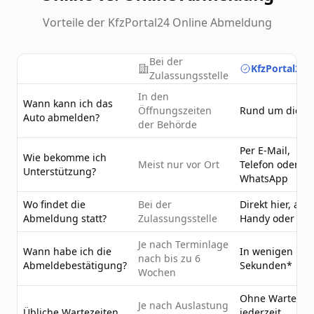
Vorteile der KfzPortal24 Online Abmeldung
Bei der
KfzPortal24.
Zulassungsstelle
In den
Wann kann ich das
Öffnungszeiten
Rund um die U
Auto abmelden?
der Behörde
Per E-Mail,
Wie bekomme ich
Meist nur vor Ort
Telefon oder
Unterstützung?
WhatsApp
Wo findet die
Bei der
Direkt hier, am
Abmeldung statt?
Zulassungsstelle
Handy oder PC
Je nach Terminlage
Wann habe ich die
In wenigen
nach bis zu 6
Abmeldebestätigung?
Sekunden*
Wochen
Ohne Wartezeit
Je nach Auslastung
Übliche Wartezeiten
jederzeit