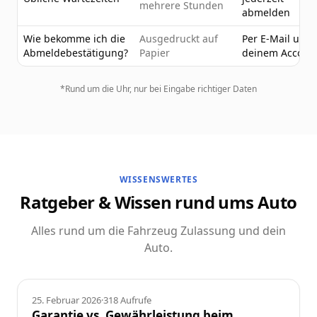
mehrere Stunden
abmelden
Wie bekomme ich die
Ausgedruckt auf
Per E-Mail und 
Abmeldebestätigung?
Papier
deinem Accoun
*Rund um die Uhr, nur bei Eingabe richtiger Daten
WISSENSWERTES
Ratgeber & Wissen rund ums Auto
Alles rund um die Fahrzeug Zulassung und dein
Auto.
Ratgeber
25. Februar 2026
·
318
Aufrufe
Garantie vs. Gewährleistung beim