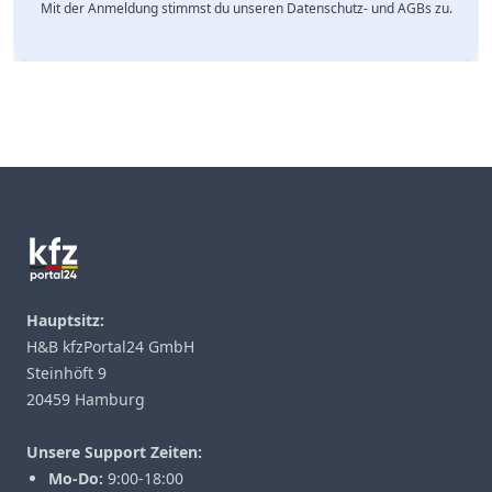
Mit der Anmeldung stimmst du unseren Datenschutz- und AGBs zu.
Footer
Hauptsitz:
H&B kfzPortal24 GmbH
Steinhöft 9
20459 Hamburg
Unsere Support Zeiten:
Mo-Do:
9:00-18:00