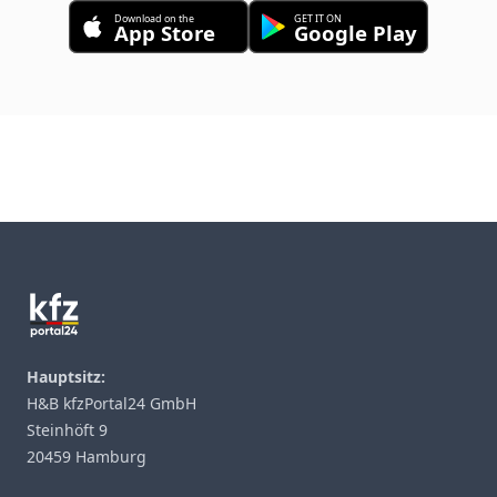
Download on the
GET IT ON
App Store
Google Play
Footer
Hauptsitz:
H&B kfzPortal24 GmbH
Steinhöft 9
20459 Hamburg