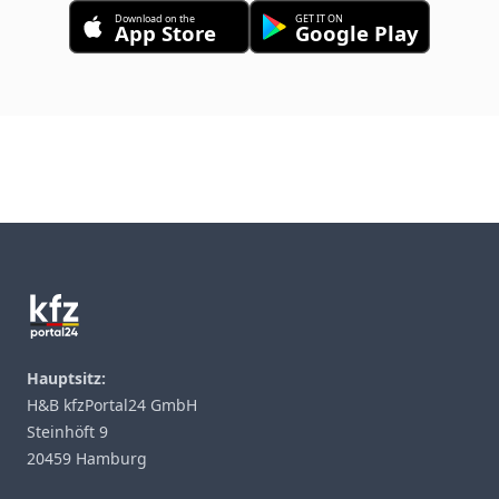
Download on the
GET IT ON
App Store
Google Play
Footer
Hauptsitz:
H&B kfzPortal24 GmbH
Steinhöft 9
20459 Hamburg