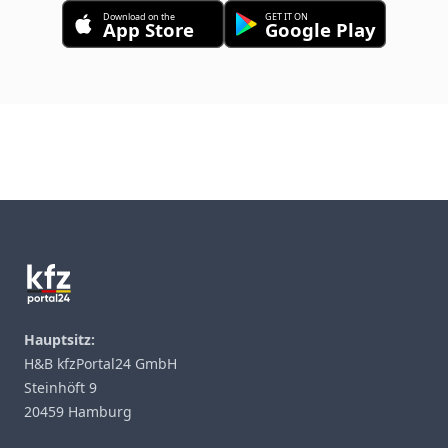
Download on the
GET IT ON
App Store
Google Play
Footer
Hauptsitz:
H&B kfzPortal24 GmbH
Steinhöft 9
20459 Hamburg